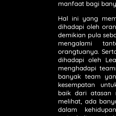
manfaat bagi banya
Hal ini yang me
dihadapi oleh ora
demikian pula seb
mengalami tan
orangtuanya. Ser
dihadapi oleh Le
menghadapi teamn
banyak team yan
kesempatan unt
baik dari atasan
melihat, ada bany
dalam kehidupa