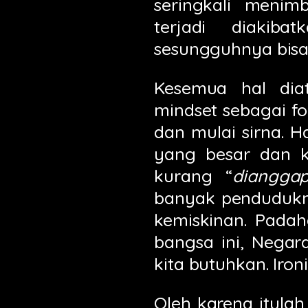
seringkali meni
terjadi diakib
sesungguhnya bis
Kesemua hal diat
mindset sebagai fo
dan mulai sirna. 
yang besar dan k
kurang “
diangga
banyak pendudukn
kemiskinan. Padah
bangsa ini, Negar
kita butuhkan. Iron
Oleh karena itula