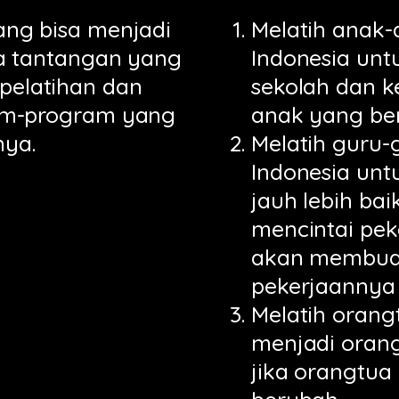
ng bisa menjadi
Melatih anak-
a tantangan yang
Indonesia unt
 pelatihan dan
sekolah dan k
am-program yang
anak yang ber
nya.
Melatih guru-g
Indonesia unt
jauh lebih bai
mencintai pe
akan membuat
pekerjaannya 
Melatih orang
menjadi orang
jika orangtua