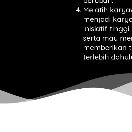
berubah.
Melatih kary
menjadi kary
inisiatif tin
serta mau me
memberikan t
terlebih dahul