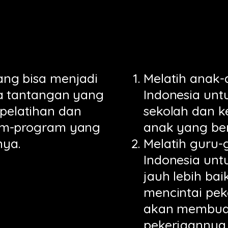
ng bisa menjadi
Melatih anak-
a tantangan yang
Indonesia unt
 pelatihan dan
sekolah dan k
am-program yang
anak yang ber
nya.
Melatih guru-g
Indonesia unt
jauh lebih bai
mencintai pe
akan membuat
pekerjaannya 