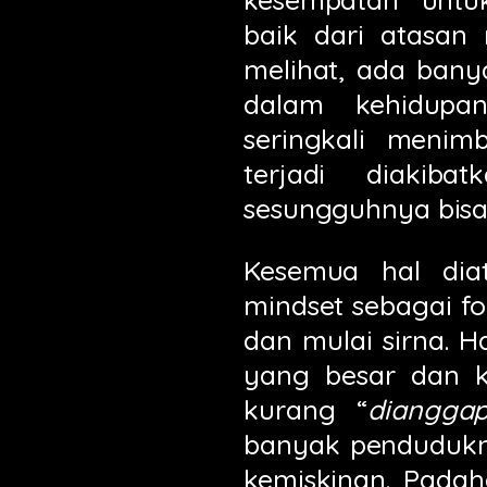
baik dari atasan
melihat, ada bany
dalam kehidupa
seringkali meni
terjadi diakib
sesungguhnya bis
Kesemua hal diat
mindset sebagai fo
dan mulai sirna. 
yang besar dan k
kurang “
diangga
banyak pendudukn
kemiskinan. Padah