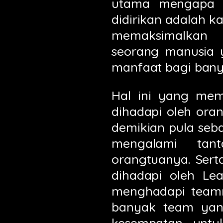
utama mengapa
didirikan adalah 
memaksimalkan 
seorang manusia 
manfaat bagi banya
Hal ini yang me
dihadapi oleh ora
demikian pula seb
mengalami tan
orangtuanya. Ser
dihadapi oleh Le
menghadapi teamn
banyak team yan
kesempatan unt