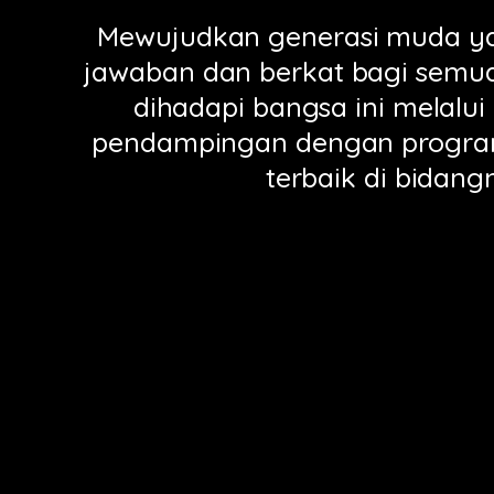
Mewujudkan generasi muda ya
jawaban dan berkat bagi semu
dihadapi bangsa ini melalui
pendampingan dengan progr
terbaik di bidang