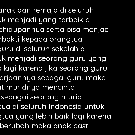
anak dan remaja di seluruh
uk menjadi yang terbaik di
ehidupannya serta bisa menjadi
bakti kepada orangtua.
uru di seluruh sekolah di
uk menjadi seorang guru yang
k lagi karena jika seorang guru
kerjaannya sebagai guru maka
 muridnya mencintai
sebagai seorang murid.
tua di seluruh Indonesia untuk
tua yang lebih baik lagi karena
 berubah maka anak pasti