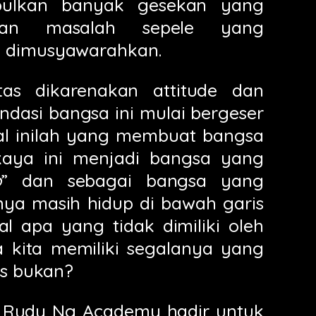
mbulkan banyak gesekan yang
atkan masalah sepele yang
a dimusyawarahkan.
as dikarenakan attitude dan
ndasi bangsa ini mulai bergeser
Hal inilah yang membuat bangsa
aya ini menjadi bangsa yang
p
” dan sebagai bangsa yang
ya masih hidup di bawah garis
al apa yang tidak dimiliki oleh
a kita memiliki segalanya yang
is bukan?
h Rudy Ng Academy hadir untuk