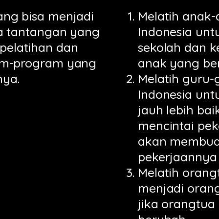
ng bisa menjadi
Melatih anak-
a tantangan yang
Indonesia unt
 pelatihan dan
sekolah dan k
am-program yang
anak yang ber
nya.
Melatih guru-g
Indonesia unt
jauh lebih bai
mencintai pe
akan membuat
pekerjaannya 
Melatih orang
menjadi orang
jika orangtua