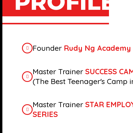
PROFILE
Founder
Rudy Ng Academy
Master Trainer
SUCCESS CA
(The Best Teenager's Camp i
Master Trainer
STAR EMPLO
SERIES