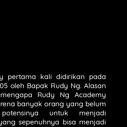
pertama kali didirikan pada
005 oleh Bapak Rudy Ng. Alasan
 mengapa Rudy Ng Academy
karena banyak orang yang belum
potensinya untuk menjadi
yang sepenuhnya bisa menjadi