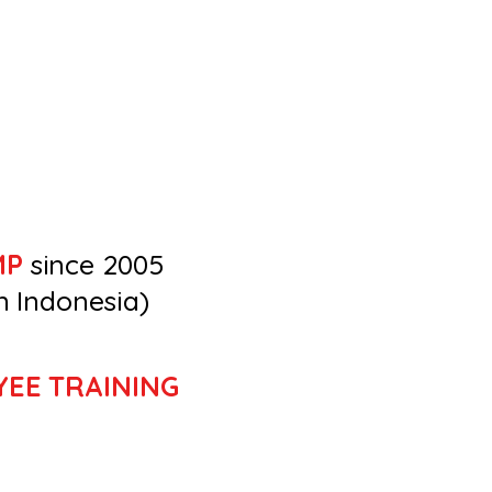
MP
since 2005
n Indonesia)
YEE TRAINING