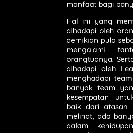
manfaat bagi banya
Hal ini yang me
dihadapi oleh ora
demikian pula seb
mengalami tan
orangtuanya. Ser
dihadapi oleh Le
menghadapi teamn
banyak team yan
kesempatan unt
baik dari atasan
melihat, ada bany
dalam kehidupa