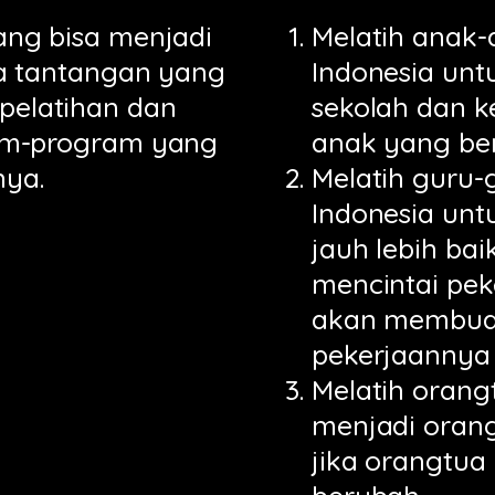
ng bisa menjadi
Melatih anak-
a tantangan yang
Indonesia unt
 pelatihan dan
sekolah dan k
am-program yang
anak yang ber
nya.
Melatih guru-g
Indonesia unt
jauh lebih bai
mencintai pe
akan membuat
pekerjaannya 
Melatih orang
menjadi orang
jika orangtua