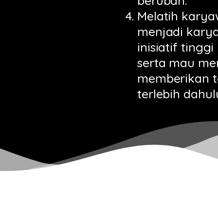
berubah.
Melatih kary
menjadi kary
inisiatif tin
serta mau me
memberikan t
terlebih dahul