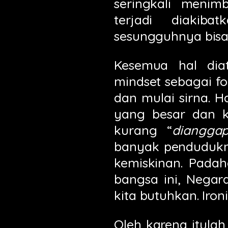
seringkali meni
terjadi diakib
sesungguhnya bis
Kesemua hal diat
mindset sebagai fo
dan mulai sirna. 
yang besar dan k
kurang “
diangga
banyak pendudukn
kemiskinan. Padah
bangsa ini, Negar
kita butuhkan. Iron
Oleh karena itula