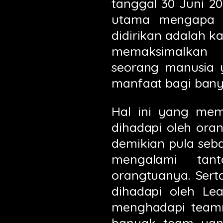
tanggal 30 Juni 2
utama mengapa
didirikan adalah 
memaksimalkan 
seorang manusia 
manfaat bagi banya
Hal ini yang me
dihadapi oleh ora
demikian pula seb
mengalami tan
orangtuanya. Ser
dihadapi oleh Le
menghadapi teamn
banyak team yan