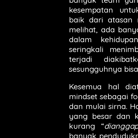
kesempatan unt
baik dari atasan
melihat, ada bany
dalam kehidupa
seringkali meni
terjadi diakib
sesungguhnya bis
Kesemua hal diat
mindset sebagai fo
dan mulai sirna. 
yang besar dan k
kurang “
diangga
banyak pendudukn