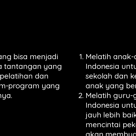
ng bisa menjadi
Melatih anak-
a tantangan yang
Indonesia unt
 pelatihan dan
sekolah dan k
am-program yang
anak yang ber
nya.
Melatih guru-g
Indonesia unt
jauh lebih bai
mencintai pe
akan membuat